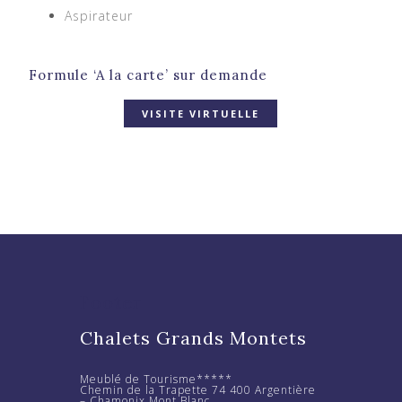
Aspirateur
Formule ‘A la carte’ sur demande
VISITE VIRTUELLE
Footer
Chalets Grands Montets
Meublé de Tourisme*****
Chemin de la Trapette 74 400 Argentière
– Chamonix Mont Blanc