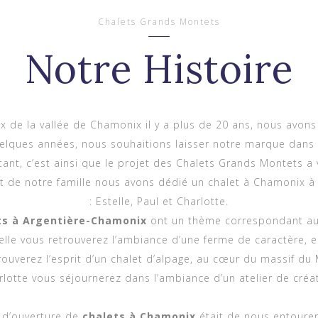
Chalets Grands Montets
Notre Histoire
de la vallée de Chamonix il y a plus de 20 ans, nous avons
uelques années, nous souhaitions laisser notre marque dans 
tant, c’est ainsi que le projet des Chalets Grands Montets a v
it de notre famille nous avons dédié un chalet à Chamonix à
: Estelle, Paul et Charlotte.
ets à Argentière-Chamonix
ont un thème correspondant au
elle vous retrouverez l’ambiance d’une ferme de caractère, e
rouverez l’esprit d’un chalet d’alpage, au cœur du massif du
rlotte vous séjournerez dans l’ambiance d’un atelier de créat
 d’ouverture de
chalets à Chamonix
était de nous entourer