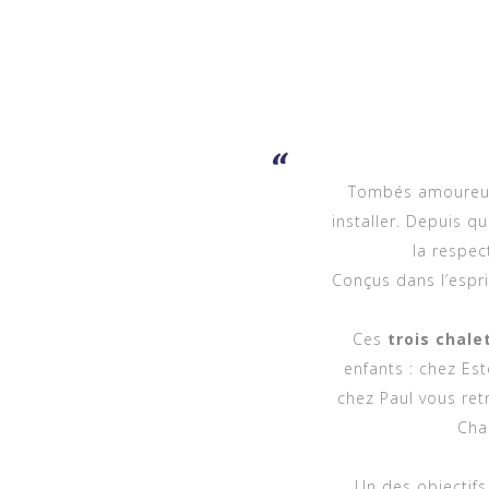
Tombés amoureux 
installer. Depuis q
la respec
Conçus dans l’espr
Ces
trois chal
enfants : chez Est
chez Paul vous ret
Cha
Un des objectifs