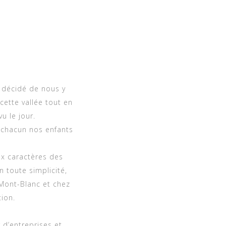
 décidé de nous y
cette vallée tout en
u le jour.
 chacun nos enfants
x caractères des
n toute simplicité,
 Mont-Blanc et chez
ion.
 d’entreprises et