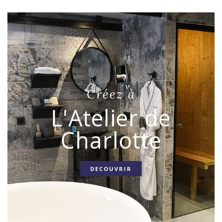
Créez à
L'Atelier de
Charlotte
DECOUVRIR