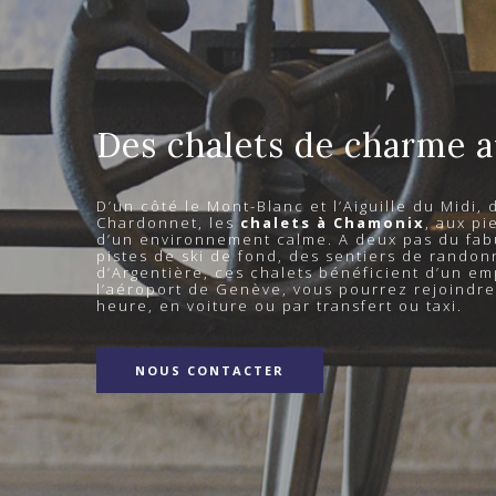
Des chalets de charme a
D’un côté le Mont-Blanc et l’Aiguille du Midi, d
Chardonnet, les
chalets à Chamonix
, aux pi
d’un environnement calme. A deux pas du fab
pistes de ski de fond, des sentiers de randon
d’Argentière, ces chalets bénéficient d’un e
l’aéroport de Genève, vous pourrez rejoindr
heure, en voiture ou par transfert ou taxi.
NOUS CONTACTER