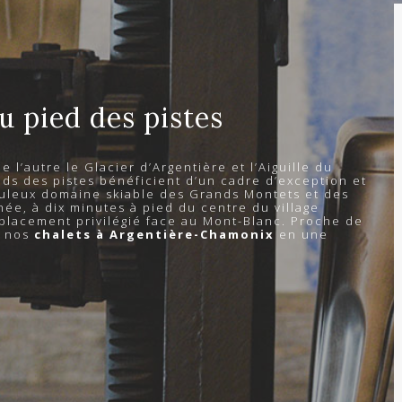
u pied des pistes
e l’autre le Glacier d’Argentière et l’Aiguille du
eds des pistes bénéficient d’un cadre d’exception et
uleux domaine skiable des Grands Montets et des
née, à dix minutes à pied du centre du village
mplacement privilégié face au Mont-Blanc. Proche de
e nos
chalets à Argentière-Chamonix
en une