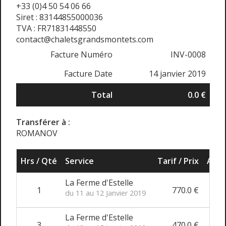
+33 (0)4 50 54 06 66
Siret : 83144855000036
TVA : FR71831448550
contact@chaletsgrandsmontets.com
Facture Numéro
INV-0008
Facture Date
14 janvier 2019
Total
0.0 €
Transférer à :
ROMANOV
Hrs / Qté
Service
Tarif / Prix
Ajus
La Ferme d'Estelle
1
770.0 €
du 11 au 12 Janvier 2019
La Ferme d'Estelle
3
470.0 €