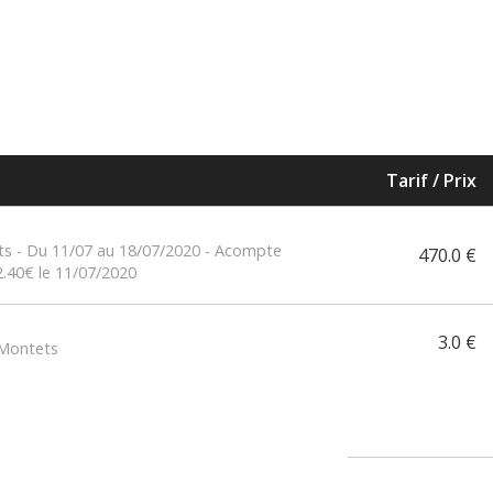
Tarif / Prix
ts - Du 11/07 au 18/07/2020 - Acompte
470.0 €
2.40€ le 11/07/2020
3.0 €
 Montets