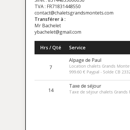
Siret : 83144855000036
TVA : FR71831448550
contact@chaletsgrandsmontets.com
Transférer à :
Mr Bachelet
ybachelet@gmail.com
Hrs / Qté
Service
Alpage de Paul
Location chalets Grands Monte
7
999.60 € Paypal - Solde CB 233
Taxe de séjour
14
Taxe de séjour chalets Grands