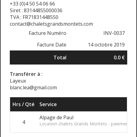
+33 (0)4 50 54 06 66
Siret : 83144855000036
TVA : FR71831448550
contact@chaletsgrandsmontets.com
Facture Numéro
INV-0037
Facture Date
14 octobre 2019
Total
0.0 €
Transférer à :
Layeux
blanc.lea@gmail.com
Hrs / Qté
Service
Alpage de Paul
4
Location chalets Grands Montets - paiement pa