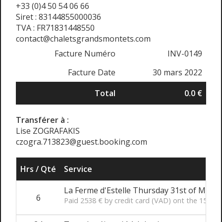
+33 (0)4 50 54 06 66
Siret : 83144855000036
TVA : FR71831448550
contact@chaletsgrandsmontets.com
Facture Numéro
INV-0149
Facture Date
30 mars 2022
Total
0.0 €
Transférer à :
Lise ZOGRAFAKIS
czogra.713823@guest.booking.com
Hrs / Qté
Service
La Ferme d'Estelle Thursday 31st of March
6
Paid 2538 € by credit card (VAD) ont the 15th 