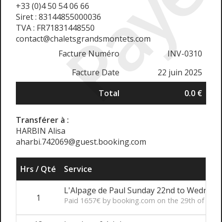
Payé
+33 (0)4 50 54 06 66
Siret : 83144855000036
TVA : FR71831448550
contact@chaletsgrandsmontets.com
Facture Numéro
INV-0310
Facture Date
22 juin 2025
Total
0.0 €
Transférer à :
HARBIN Alisa
aharbi.742069@guest.booking.com
Hrs / Qté
Service
L'Alpage de Paul Sunday 22nd to Wednesda
1
Paid 1657€ by booking.com on the 29th of May