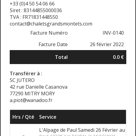
+33 (0)4 50 54 06 66
Siret : 83144855000036
TVA : FR71831448550
contact@chaletsgrandsmontets.com
Facture Numéro
INV-0140
Facture Date
26 février 2022
Total
0.0 €
Transférer à :
SC JUTERO
42 rue Danielle Casanova
77290 MITRY MORY
a.piot@wanadoo.fr
Hrs / Qté
Service
L'Alpage de Paul Samedi 26 Février au Jeu