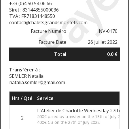
Payé
+33 (0)4 50 54 06 66
Siret : 83144855000036
TVA : FR71831448550
contact@chaletsgrandsmontets.com
Facture Numéro
INV-0170
Facture Date
26 juillet 2022
Total
0.0 €
Transférer à :
SEMLER Natalia
natalia.semler@gmail.com
Hrs / Qté
Service
L'Atelier de Charlotte Wednesday 27th to 2
500€ paied by transfer on the 13th of July 2022
2
400€ CB on the 27th of July 2022