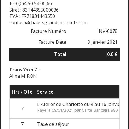
+33 (0)4 50 54 06 66
Siret : 83144855000036
TVA : FR71831448550
contact@chaletsgrandsmontets.com
Facture Numéro
INV-0078
Facture Date
9 janvier 2021
Total
0.0 €
Transférer à :
Alina MIRON
Hrs / Qté
Service
T
L'Atelier de Charlotte du 9 au 16 Janvier
7
Payé le 09/01/2021 par Carte Bancaire 980 €
7
Taxe de séjour