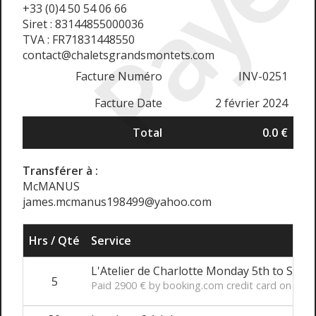
Payé
+33 (0)4 50 54 06 66
Siret : 83144855000036
TVA : FR71831448550
contact@chaletsgrandsmontets.com
Facture Numéro
INV-0251
Facture Date
2 février 2024
Total
0.0 €
Transférer à :
McMANUS
james.mcmanus198499@yahoo.com
Hrs / Qté
Service
L'Atelier de Charlotte Monday 5th to Satu
5
Paid 2900 € by booking.com credit card on the