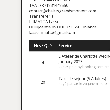
Siret : 83144855000036
TVA : FR71831448550
contact@chaletsgrandsmontets.com
Transférer à :
LIIMATTA Lasse
Oulujoentie 85 OULU 90650 Finlande
lasse.liimatta@gmail.com
Hrs / Qté
Service
L'Atelier de Charlotte Wedn
January 2023
4
2232€ paid by booking.com cre
Taxe de séjour (5 Adultes)
20
Payé par CB le 25 Janvier 2023