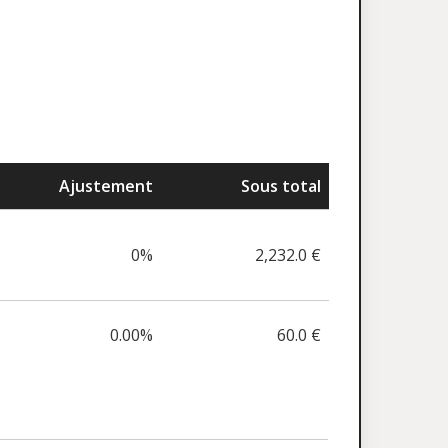
Ajustement
Sous total
0%
2,232.0 €
0.00%
60.0 €