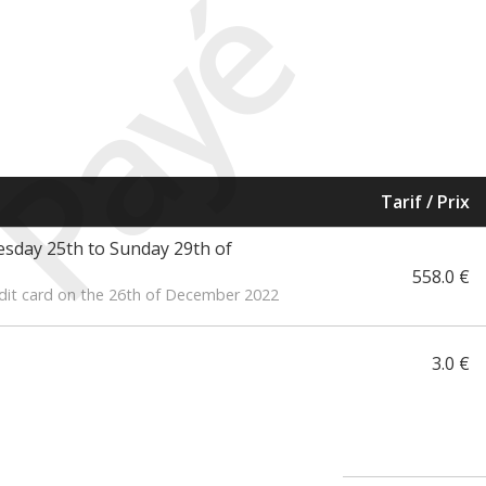
Payé
Tarif / Prix
esday 25th to Sunday 29th of
558.0 €
dit card on the 26th of December 2022
3.0 €