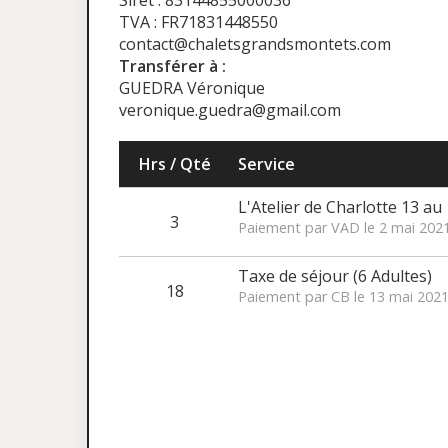
Siret : 83144855000036
TVA : FR71831448550
contact@chaletsgrandsmontets.com
Transférer à :
GUEDRA Véronique
veronique.guedra@gmail.com
Hrs / Qté
Service
L'Atelier de Charlotte 13 au
3
Paiement par VAD le 2 mai 202
Taxe de séjour (6 Adultes)
18
Paiement par CB le 13 mai 202