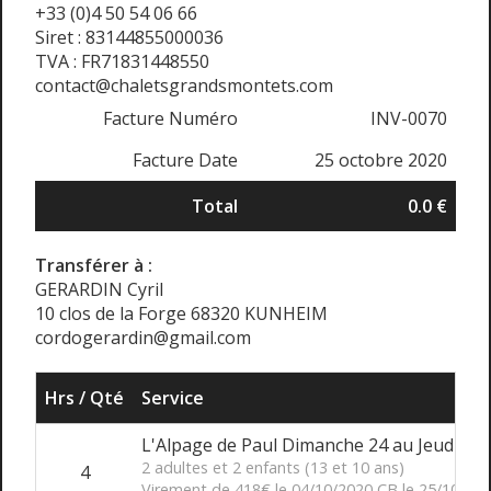
+33 (0)4 50 54 06 66
Siret : 83144855000036
TVA : FR71831448550
contact@chaletsgrandsmontets.com
Facture Numéro
INV-0070
Facture Date
25 octobre 2020
Total
0.0 €
Transférer à :
GERARDIN Cyril
10 clos de la Forge 68320 KUNHEIM
cordogerardin@gmail.com
Hrs / Qté
Service
L'Alpage de Paul Dimanche 24 au Jeudi 29
2 adultes et 2 enfants (13 et 10 ans)
4
Virement de 418€ le 04/10/2020 CB le 25/10/20 