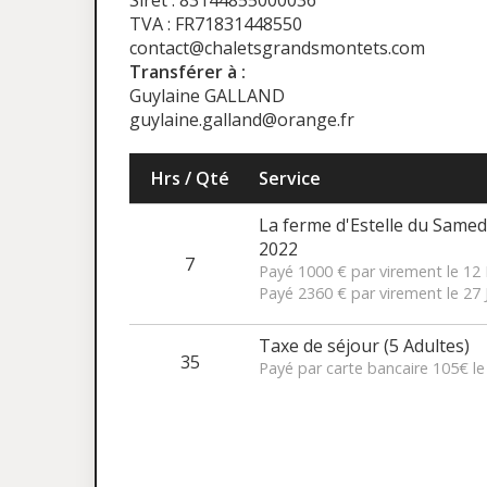
Siret : 83144855000036
TVA : FR71831448550
contact@chaletsgrandsmontets.com
Transférer à :
Guylaine GALLAND
guylaine.galland@orange.fr
Hrs / Qté
Service
La ferme d'Estelle du Samedi
2022
7
Payé 1000 € par virement le 1
Payé 2360 € par virement le 27 
Taxe de séjour (5 Adultes)
35
Payé par carte bancaire 105€ le