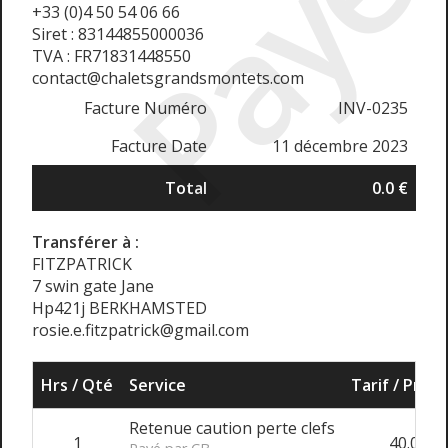
Payé
+33 (0)4 50 54 06 66
Siret : 83144855000036
TVA : FR71831448550
contact@chaletsgrandsmontets.com
Facture Numéro
INV-0235
Facture Date
11 décembre 2023
Total
0.0 €
Transférer à :
FITZPATRICK
7 swin gate Jane
Hp421j BERKHAMSTED
rosie.e.fitzpatrick@gmail.com
Hrs / Qté
Service
Tarif / Prix
Retenue caution perte clefs
1
40.0 €