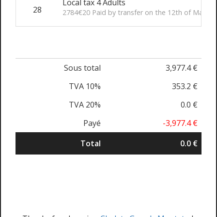
Local tax 4 Adults
28
2784€20 Paid by transfer on the 12th of March
Sous total
3,977.4 €
TVA 10%
353.2 €
TVA 20%
0.0 €
Payé
-3,977.4 €
Total
0.0 €