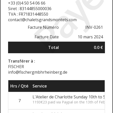
Payé
+33 (0)4 50 54 06 66
Siret : 83144855000036
TVA : FR71831448550
contact@chaletsgrandsmontets.com
Facture Numéro
INV-0261
Facture Date
10 mars 2024
Total
0.0 €
Transférer à :
FISCHER
info@fischergmbhrheinberg.de
Hrs / Qté
Service
L'Atelier de Charlotte Sunday 10th to Sun
7
1193€23 paid via Paypal on the 13th of Feb. 20