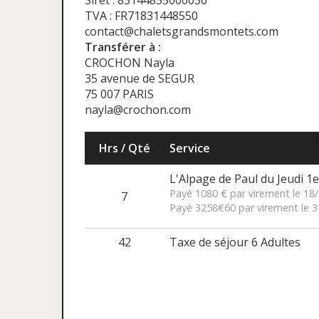
Siret : 83144855000036
TVA : FR71831448550
contact@chaletsgrandsmontets.com
Transférer à :
CROCHON Nayla
35 avenue de SEGUR
75 007 PARIS
nayla@crochon.com
Hrs / Qté
Service
L'Alpage de Paul du Jeudi 1e
Payé 1080 € par virement le 18
7
Payé 3258€60 par virement le 
42
Taxe de séjour 6 Adultes