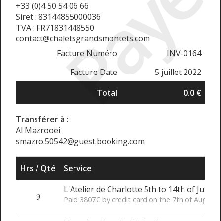
Payé
+33 (0)4 50 54 06 66
Siret : 83144855000036
TVA : FR71831448550
contact@chaletsgrandsmontets.com
Facture Numéro
INV-0164
Facture Date
5 juillet 2022
Total
0.0 €
Transférer à :
Al Mazrooei
smazro.50542@guest.booking.com
Hrs / Qté
Service
L'Atelier de Charlotte 5th to 14th of July 2
9
Paid 3807€ by credit card on the 7th of August