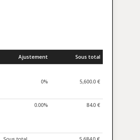
Ajustement
Sous total
0%
5,600.0 €
0.00%
84.0 €
Sous total
5,684.0 €