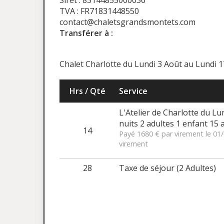
Siret : 83144855000036
TVA : FR71831448550
contact@chaletsgrandsmontets.com
Transférer à :
Chalet Charlotte du Lundi 3 Août au Lundi 
Hrs / Qté
Service
L'Atelier de Charlotte du Lu
nuits 2 adultes 1 enfant 15 
14
Payé 1680 € par virement le 01
virement
28
Taxe de séjour (2 Adultes)